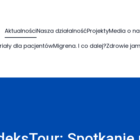
Aktualności
Nasza działalność
Projekty
Media o na
riały dla pacjentów
Migrena. I co dalej?
Zdrowie jam
eksTour: Spotkanie 