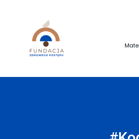
Mate
#Kod