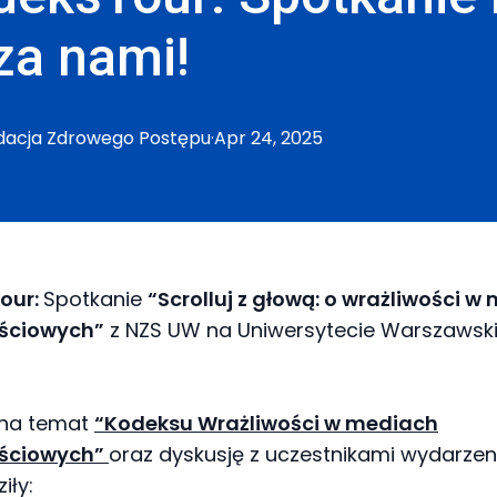
za nami!
dacja
Zdrowego Postępu
·
Apr 24, 2025
our:
Spotkanie
“Scrolluj z głową: o wrażliwości w
ściowych”
z NZS UW na Uniwersytecie Warszawsk
na temat
“Kodeksu Wrażliwości w mediach
ościowych”
oraz dyskusję z uczestnikami wydarzen
iły: