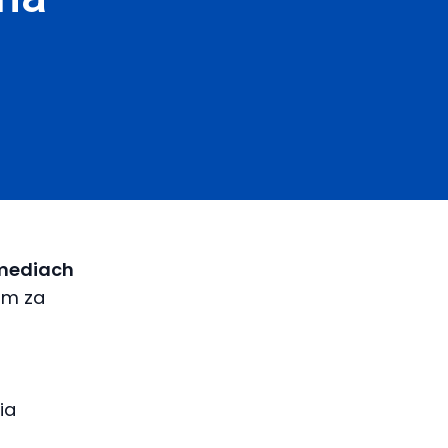
 mediach
im za
ia