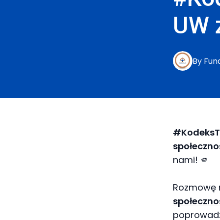
UW 
By
Fun
#KodeksT
społeczno
nami! 🫵
Rozmowę 
społeczn
poprowadz