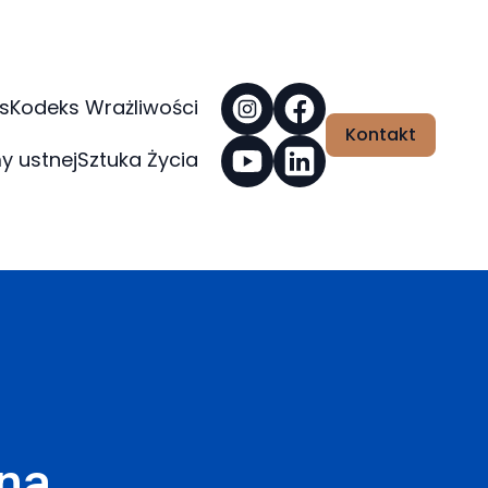
s
Kodeks Wrażliwości
Kontakt
y ustnej
Sztuka Życia
na