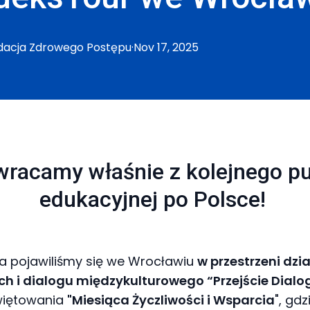
dacja
Zdrowego Postępu
·
Nov 17, 2025
racamy właśnie z kolejnego pu
edukacyjnej po Polsce!
da pojawiliśmy się we Wrocławiu
w przestrzeni dzi
ch i dialogu międzykulturowego “Przejście Dialo
więtowania
"Miesiąca Życzliwości i Wsparcia
", gd