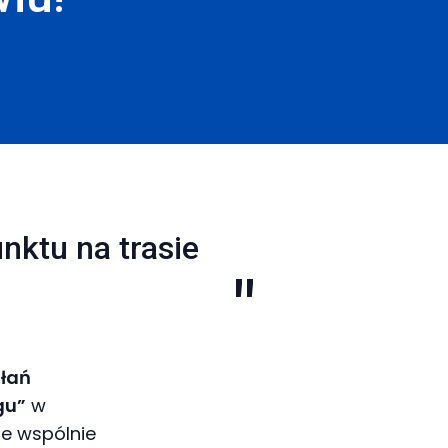
nktu na trasie
ałań
gu”
w
zie wspólnie