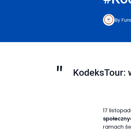
By
Fun
KodeksTour: w
17 listopa
społeczny
ramach ś