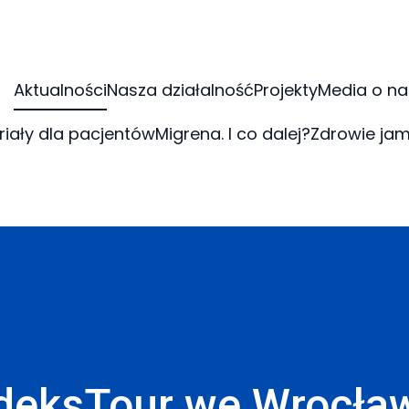
Aktualności
Nasza działalność
Projekty
Media o na
riały dla pacjentów
Migrena. I co dalej?
Zdrowie jam
deksTour we Wrocław