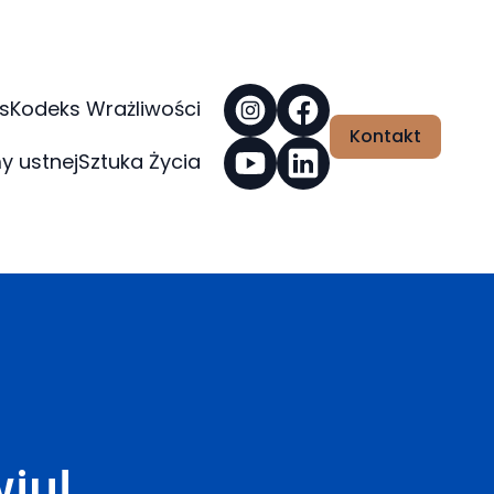
s
Kodeks Wrażliwości
Kontakt
y ustnej
Sztuka Życia
iu!