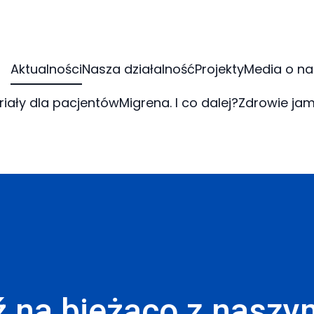
Aktualności
Nasza działalność
Projekty
Media o na
riały dla pacjentów
Migrena. I co dalej?
Zdrowie jam
 na bieżąco z naszy