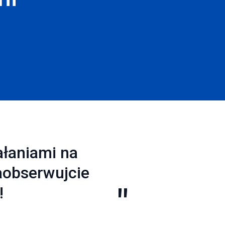
ałaniami na
aobserwujcie
!