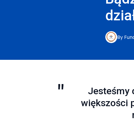
dzia
By
Fun
Jesteśmy d
większości 