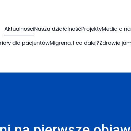
Aktualności
Nasza działalność
Projekty
Media o na
riały dla pacjentów
Migrena. I co dalej?
Zdrowie jam
ni na pierwsze obja