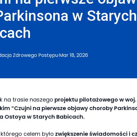
Parkinsona w Starych
icach
dacja
Zdrowego Postępu
·
Mar 18, 2026
ok na trasie naszego
projektu pilotażowego w woj.
im “Czujni na pierwsze objawy choroby Parkins
a Ostoya w Starych Babicach.
 którego celem było
zwiększenie świadomości i cz