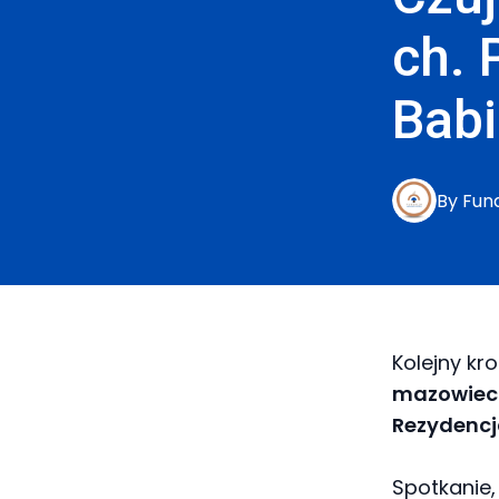
ch. 
Bab
By
Fun
Kolejny kr
mazowieck
Rezydencj
Spotkanie,