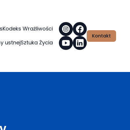
s
Kodeks Wrażliwości
Kontakt
y ustnej
Sztuka Życia
wy