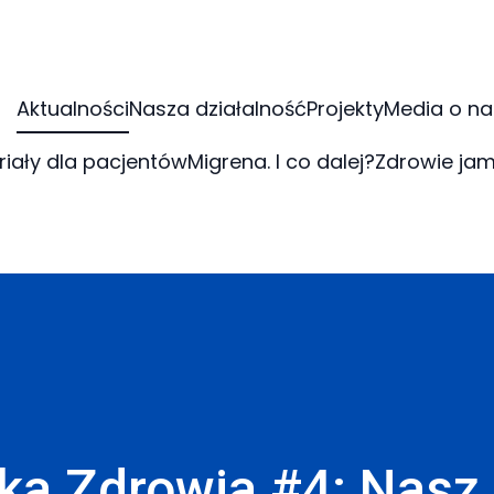
Aktualności
Nasza działalność
Projekty
Media o na
riały dla pacjentów
Migrena. I co dalej?
Zdrowie jam
ka Zdrowia #4: Nasz