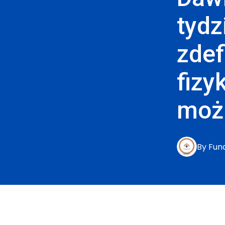
tydz
zde
fizy
moż
By
Fun