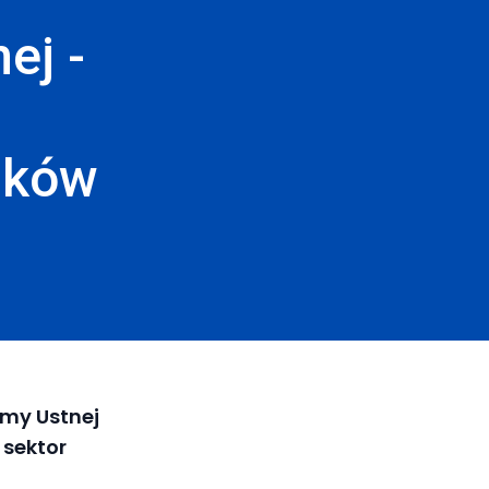
ej -
aków
amy Ustnej
 sektor