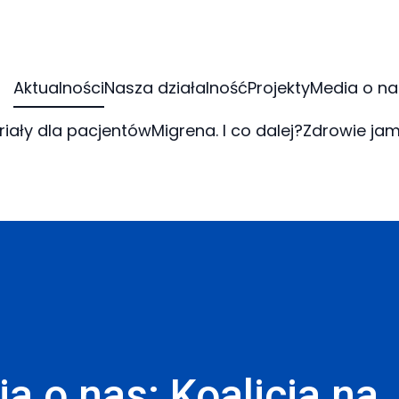
Aktualności
Nasza działalność
Projekty
Media o na
riały dla pacjentów
Migrena. I co dalej?
Zdrowie jam
a o nas: Koalicja na