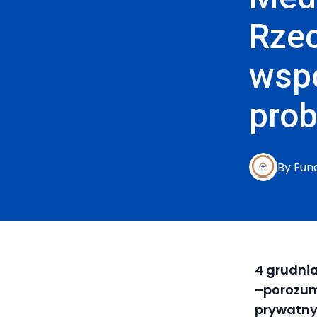
Rzec
wsp
pro
By
Fun
4 grudni
–porozumi
prywatny