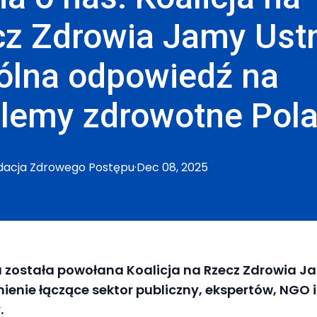
z Zdrowia Jamy Ustn
ólna odpowiedź na
blemy zdrowotne Pol
dacja
Zdrowego Postępu
·
Dec 08, 2025
a została powołana Koalicja na Rzecz Zdrowia J
enie łączące sektor publiczny, ekspertów, NGO i
.