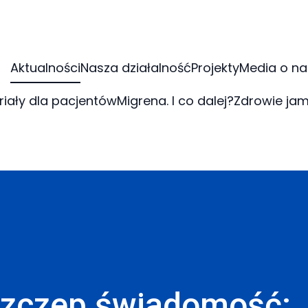
Aktualności
Nasza działalność
Projekty
Media o na
riały dla pacjentów
Migrena. I co dalej?
Zdrowie jam
szczep świadomość: