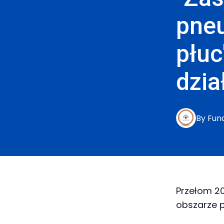
pne
płuc
dzia
By
Fun
Przełom 20
obszarze 